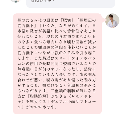
原因ですか？
顎のたるみはの原因は「肥満」「顎周辺の
筋力低下」「むくみ」などがあります。日
本語の発音が英語に比べて舌骨筋をあまり
使わないこと、現代の食習慣で柔らかいも
のを多く食べる傾向になり噛む回数が減少
したことで顎周辺の筋肉を使わないことが
筋力低下につながり顎のたるみを引き起こ
します。また最近はスマートフォンやパソ
コンの使用で長時間同じ姿勢でいることで
無意識に首が前のめりになったり、猫背に
なったりしている人も多いです。歯の噛み
合わせが悪い、噛み癖があり偏った噛み方
をするなど、顎だけでなく首周辺の歪みに
もつながります。二重顎の脂肪が気になる
方は【脂肪溶解】ができる《レモンボト
ル》を導入する「デュアル小顔リフトコー
ス」がおすすめです。