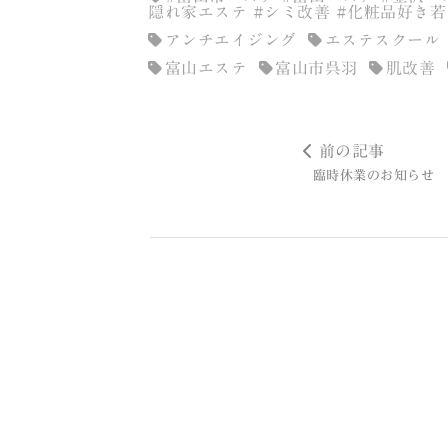
隠れ家エステ #シミ改善 #化粧品好き
アンチエイジング
エステスクール
富山エステ
富山市呉羽
肌改善
前の記事
臨時休業のお知らせ