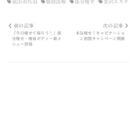
富山市呉羽
脂肪溶解
部分痩せ
金沢エステ
前の記事
次の記事
「今日痩せて帰ろう！」部
本気痩せ！キャビテーショ
分痩せ・痩身ボディー新メ
ン初割キャンペーン開催
ニュー登場