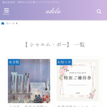
富山市呉羽 40代からの上質エイジングケアサロン
menu
ホーム
【 シャルム・ボー】 一覧
未分類
お知らせ